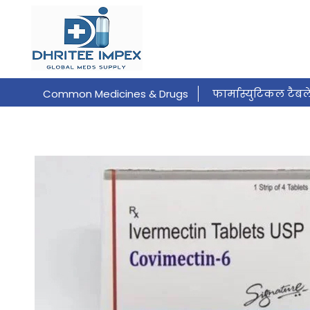
Common Medicines & Drugs
फार्मास्युटिकल टैबल
Common Medicines & Drugs
फार्मास्युटिकल कैप्
आंखों में डालने की बूंदें
आंखों में डालने की बूंदें
बा
कैंसर -विरोधी चिकित्सा
औषधीय इंजेक्शन
औषधी
अल्कोहल डे की लत की दवा
अस्थमा इनहेलर
अ
ड्रॉप शिपिंग सेवाएँ
फार्मास्युटिकल क्रीम
फार्मास्
बालों की देखभाल
त्वचा मरहम
सनस्क्रीन जेल