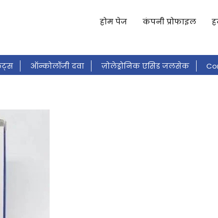
होम पेज
कंपनी प्रोफाइल
ह
ेट्स
ऑन्कोलॉजी दवा
ज़ोलेड्रोनिक एसिड जलसेक
Co
सूल
औषधीय मरहम
औषधीय मरहम
दर्द निवारक चिक
ल देखभाल शासन
इवर्मेक्टिन गोलियाँ
इवर्मेक्टिन गोलिया
य इंजेक्शन
Anti Infective Drugs & Medicines
एंटीबाय
स्थमा इनहेलर
फार्मा प्रतिपक्ष
Respiratory Drugs
Co
युटिकल क्रीम
त्वचा की देखभाल की दवाएं
आयुर्वेदिक कैप्
Pharmaceutical Ointments & Creams
Pain Relief Dr